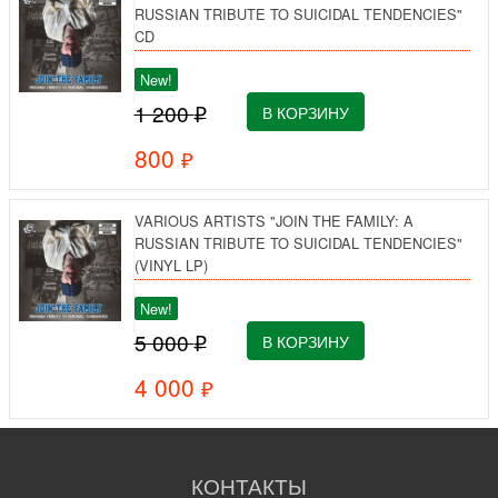
RUSSIAN TRIBUTE TO SUICIDAL TENDENCIES"
Состояние
CD
New!
SEALED
1 200
₽
Страна
800
₽
US
VARIOUS ARTISTS "JOIN THE FAMILY: A
RUSSIAN TRIBUTE TO SUICIDAL TENDENCIES"
(VINYL LP)
New!
5 000
₽
4 000
₽
КОНТАКТЫ